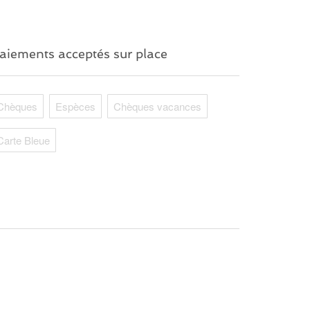
aiements acceptés sur place
Chèques
Espèces
Chèques vacances
Carte Bleue