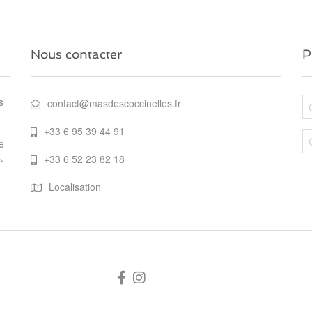
Nous contacter
P
s
contact@masdescoccinelles.fr
+33 6 95 39 44 91
e
.
+33 6 52 23 82 18
Localisation